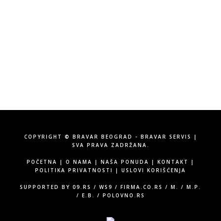
Vojvode Stepe 315, Beograd
Tel:
060/58-71-555
Email:
info@bravarservis.rs
COPYRIGHT © BRAVAR BEOGRAD - BRAVAR SERVIS |
SVA PRAVA ZADRŽANA.
POČETNA
|
O NAMA
|
NAŠA PONUDA
|
KONTAKT
|
POLITIKA PRIVATNOSTI
|
USLOVI KORIŠĆENJA
SUPPORTED BY
09.RS
/
WS9
/
FIRMA.CO.RS
/
M.
/
M.P.
/
E.B.
/
POLOVNO.RS