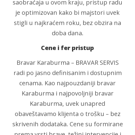
saobraćaja u ovom kraju, pristup radu
je optimizovan kako bi majstori uvek
stigli u najkraćem roku, bez obzira na
doba dana.
Cene i fer pristup
Bravar Karaburma – BRAVAR SERVIS
radi po jasno definisanim i dostupnim
cenama. Kao najpouzdaniji bravar
Karaburma i najpovoljniji bravar
Karaburma, uvek unapred
obaveštavamo klijenta o trošku – bez
skrivenih dodataka. Cene su formirane
prema vrsti brave, težini intervencije i