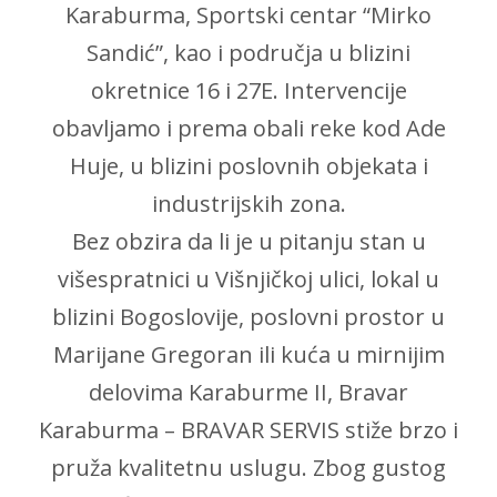
Karaburma, Sportski centar “Mirko
Sandić”, kao i područja u blizini
okretnice 16 i 27E. Intervencije
obavljamo i prema obali reke kod Ade
Huje, u blizini poslovnih objekata i
industrijskih zona.
Bez obzira da li je u pitanju stan u
višespratnici u Višnjičkoj ulici, lokal u
blizini Bogoslovije, poslovni prostor u
Marijane Gregoran ili kuća u mirnijim
delovima Karaburme II, Bravar
Karaburma – BRAVAR SERVIS stiže brzo i
pruža kvalitetnu uslugu. Zbog gustog