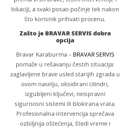
lokaciji, a svaki posao počinje tek nakon
što korisnik prihvati procenu.
Zašto je BRAVAR SERVIS dobra
opcija
Bravar Karaburma –
BRAVAR SERVIS
pomaže u rešavanju čestih situacija:
zaglavljene brave usled starijih zgrada u
ovom naselju, oksidirani cilindri,
izgubljeni ključevi, neispravni
sigurnosni sistemi ili blokirana vrata.
Profesionalna intervencija sprečava
ozbiljnija oštećenja, štedi vreme i