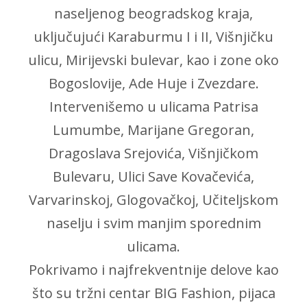
naseljenog beogradskog kraja,
uključujući Karaburmu I i II, Višnjičku
ulicu, Mirijevski bulevar, kao i zone oko
Bogoslovije, Ade Huje i Zvezdare.
Intervenišemo u ulicama Patrisa
Lumumbe, Marijane Gregoran,
Dragoslava Srejovića, Višnjičkom
Bulevaru, Ulici Save Kovačevića,
Varvarinskoj, Glogovačkoj, Učiteljskom
naselju i svim manjim sporednim
ulicama.
Pokrivamo i najfrekventnije delove kao
što su tržni centar BIG Fashion, pijaca