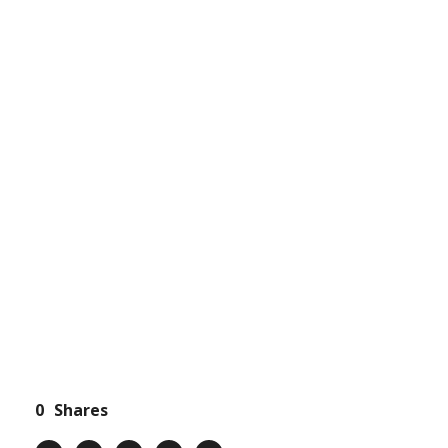
POŠALJITE BRZI UPIT
ZAHTEV ZA PONUDU
0
Shares