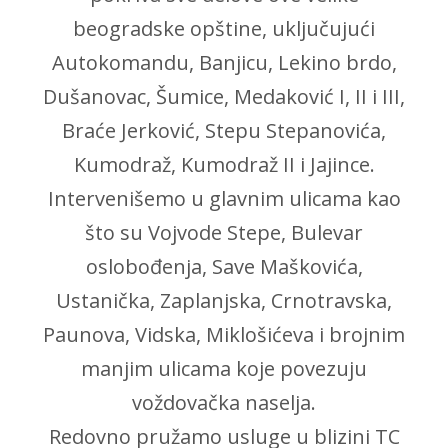
beogradske opštine, uključujući
Autokomandu, Banjicu, Lekino brdo,
Dušanovac, Šumice, Medaković I, II i III,
Braće Jerković, Stepu Stepanovića,
Kumodraž, Kumodraž II i Jajince.
Intervenišemo u glavnim ulicama kao
što su Vojvode Stepe, Bulevar
oslobođenja, Save Maškovića,
Ustanička, Zaplanjska, Crnotravska,
Paunova, Vidska, Miklošićeva i brojnim
manjim ulicama koje povezuju
voždovačka naselja.
Redovno pružamo usluge u blizini TC