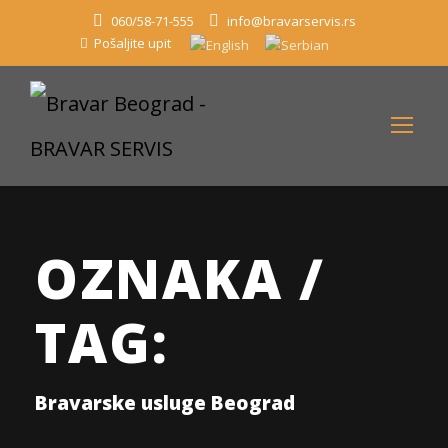
060/58-71-555
info@bravarservis.rs
Pošaljite upit
OZNAKA /
TAG:
Bravarske usluge Beograd