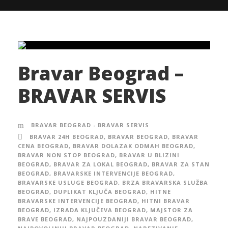
Bravar Beograd –
BRAVAR SERVIS
BRAVAR BEOGRAD - BRAVAR SERVIS
BRAVAR 24H BEOGRAD
,
BRAVAR BEOGRAD
,
BRAVAR
CENA BEOGRAD
,
BRAVAR DOLAZAK ODMAH BEOGRAD
,
BRAVAR NON STOP BEOGRAD
,
BRAVAR U BLIZINI
BEOGRAD
,
BRAVAR ZA LOKAL BEOGRAD
,
BRAVAR ZA STAN
BEOGRAD
,
BRAVARSKE INTERVENCIJE BEOGRAD
,
BRAVARSKE USLUGE BEOGRAD
,
BRZA BRAVARSKA SLUŽBA
BEOGRAD
,
DUPLIKAT KLJUČA BEOGRAD
,
HITNE
BRAVARSKE INTERVENCIJE BEOGRAD
,
HITNI BRAVAR
BEOGRAD
,
IZRADA KLJUČEVA BEOGRAD
,
MAJSTOR ZA
BRAVE BEOGRAD
,
NAJPOUZDANIJI BRAVAR BEOGRAD
,