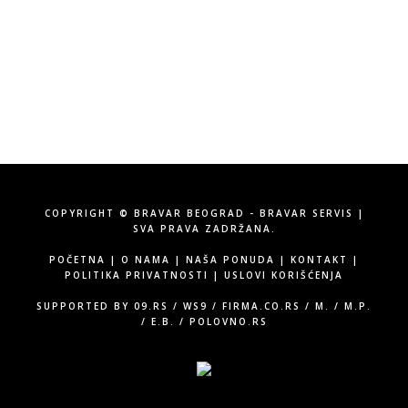
Tel:
060/58-71-555
Email:
info@bravarservis.rs
COPYRIGHT © BRAVAR BEOGRAD - BRAVAR SERVIS |
SVA PRAVA ZADRŽANA.
POČETNA
|
O NAMA
|
NAŠA PONUDA
|
KONTAKT
|
POLITIKA PRIVATNOSTI
|
USLOVI KORIŠĆENJA
SUPPORTED BY
09.RS
/
WS9
/
FIRMA.CO.RS
/
M.
/
M.P.
/
E.B.
/
POLOVNO.RS