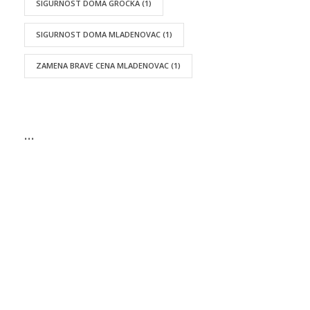
SIGURNOST DOMA GROCKA
(1)
SIGURNOST DOMA MLADENOVAC
(1)
ZAMENA BRAVE CENA MLADENOVAC
(1)
…
UKRATKO
Bravar Beograd je porodična firma sa dugogodišnjom
tradicijom, specijalizovana za hitne intervencije,