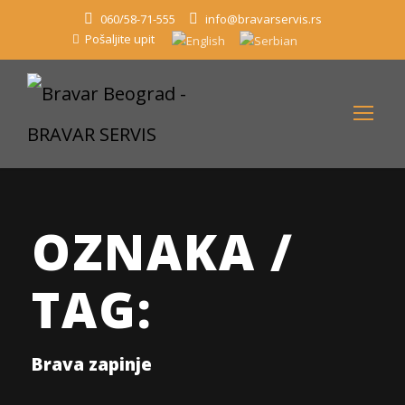
060/58-71-555
info@bravarservis.rs
Pošaljite upit
OZNAKA /
TAG:
Brava zapinje