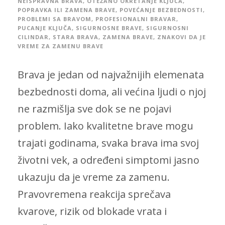
NEISPRAVNA BRAVA
,
OTEŽANO OKRETANJE KLJUČA
,
POPRAVKA ILI ZAMENA BRAVE
,
POVEĆANJE BEZBEDNOSTI
,
PROBLEMI SA BRAVOM
,
PROFESIONALNI BRAVAR
,
PUCANJE KLJUČA
,
SIGURNOSNE BRAVE
,
SIGURNOSNI
CILINDAR
,
STARA BRAVA
,
ZAMENA BRAVE
,
ZNAKOVI DA JE
VREME ZA ZAMENU BRAVE
Brava je jedan od najvažnijih elemenata
bezbednosti doma, ali većina ljudi o njoj
ne razmišlja sve dok se ne pojavi
problem. Iako kvalitetne brave mogu
trajati godinama, svaka brava ima svoj
životni vek, a određeni simptomi jasno
ukazuju da je vreme za zamenu.
Pravovremena reakcija sprečava
kvarove, rizik od blokade vrata i