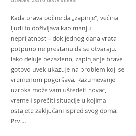
CILINDRA
,
ZAŠTO BRAVA NE RADI
Kada brava počne da „zapinje“, većina
ljudi to doživljava kao manju
neprijatnost – dok jednog dana vrata
potpuno ne prestanu da se otvaraju.
Iako deluje bezazleno, zapinjanje brave
gotovo uvek ukazuje na problem koji se
vremenom pogoršava. Razumevanje
uzroka može vam uštedeti novac,
vreme i sprečiti situacije u kojima
ostajete zaključani ispred svog doma.
Prvi...