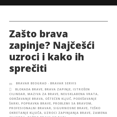
Zašto brava
zapinje? Najčešći
uzroci i kako ih
sprečiti
BRAVAR BEOGRAD - BRAVAR SERVIS
BLOKADA BRAVE
,
BRAVA ZAPINJE
,
ISTROŠEN
CILINDAR
,
MAZIVA ZA BRAVE
,
NEUSKLAĐENA VRATA
,
ODRŽAVANJE BRAVA
,
OŠTEĆEN KLJUČ
,
PODEŠAVANJE
ŠARKI
,
POPRAVKA BRAVE
,
PROBLEMI SA BRAVOM
,
PROFESIONALNI BRAVAR
,
SIGURNOSNE BRAVE
,
TEŠKO
OKRETANJE KLJUČA
,
UZROCI ZAPINJANJA BRAVE
,
ZAMENA