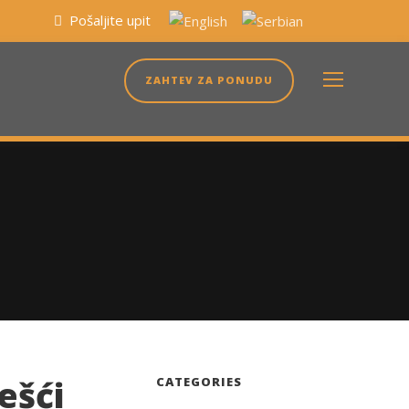
Pošaljite upit
ZAHTEV ZA PONUDU
ešći
CATEGORIES