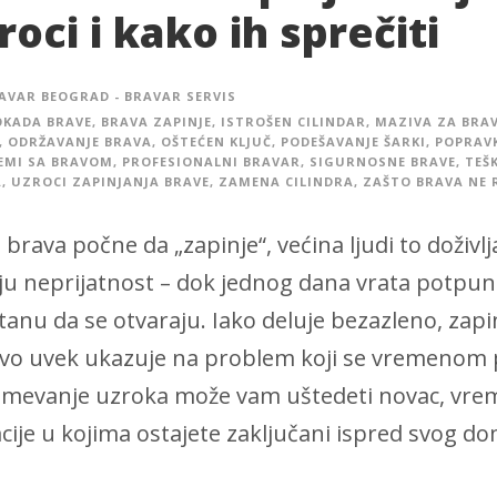
roci i kako ih sprečiti
AVAR BEOGRAD - BRAVAR SERVIS
OKADA BRAVE
,
BRAVA ZAPINJE
,
ISTROŠEN CILINDAR
,
MAZIVA ZA BRA
,
ODRŽAVANJE BRAVA
,
OŠTEĆEN KLJUČ
,
PODEŠAVANJE ŠARKI
,
POPRAV
EMI SA BRAVOM
,
PROFESIONALNI BRAVAR
,
SIGURNOSNE BRAVE
,
TEŠ
A
,
UZROCI ZAPINJANJA BRAVE
,
ZAMENA CILINDRA
,
ZAŠTO BRAVA NE 
 brava počne da „zapinje“, većina ljudi to doživl
u neprijatnost – dok jednog dana vrata potpun
tanu da se otvaraju. Iako deluje bezazleno, zapi
vo uvek ukazuje na problem koji se vremenom 
mevanje uzroka može vam uštedeti novac, vreme
acije u kojima ostajete zaključani ispred svog dom