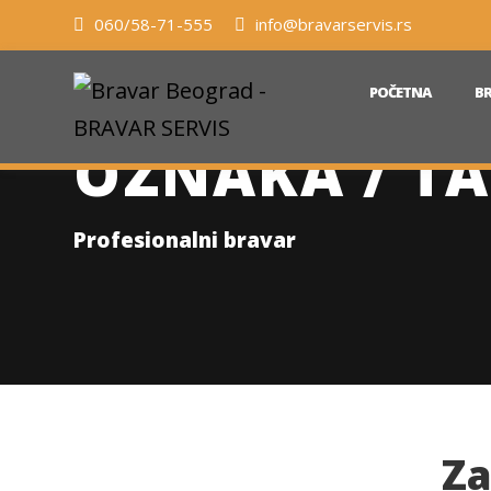
060/58-71-555
info@bravarservis.rs
POČETNA
BR
OZNAKA / TA
Profesionalni bravar
Za