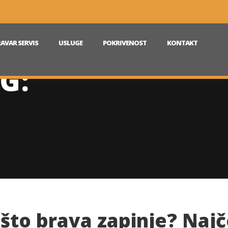
AVAR SERVIS
USLUGE
POKRIVENOST
KONTAKT
G:
što brava zapinje? Najč