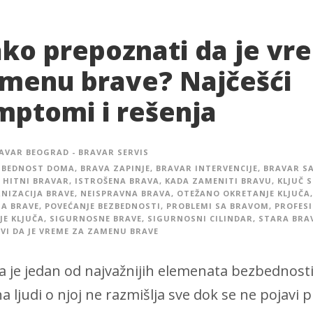
ko prepoznati da je vr
menu brave? Najčešći
mptomi i rešenja
AVAR BEOGRAD - BRAVAR SERVIS
ZBEDNOST DOMA
,
BRAVA ZAPINJE
,
BRAVAR INTERVENCIJE
,
BRAVAR S
HITNI BRAVAR
,
ISTROŠENA BRAVA
,
KADA ZAMENITI BRAVU
,
KLJUČ 
NIZACIJA BRAVE
,
NEISPRAVNA BRAVA
,
OTEŽANO OKRETANJE KLJUČA
,
A BRAVE
,
POVEĆANJE BEZBEDNOSTI
,
PROBLEMI SA BRAVOM
,
PROFES
JE KLJUČA
,
SIGURNOSNE BRAVE
,
SIGURNOSNI CILINDAR
,
STARA BRA
VI DA JE VREME ZA ZAMENU BRAVE
a je jedan od najvažnijih elemenata bezbednosti
na ljudi o njoj ne razmišlja sve dok se ne pojavi 