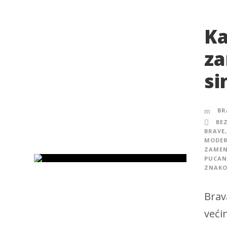
Ka
za
si
BR
BE
BRAVE
,
MODER
ZAMEN
PUCAN
ZNAKO
Brav
veći