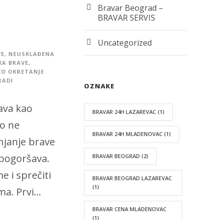
Bravar Beograd –
BRAVAR SERVIS
Uncategorized
VE
,
NEUSKLAĐENA
KA BRAVE
,
KO OKRETANJE
RADI
OZNAKE
java kao
BRAVAR 24H LAZAREVAC
(1)
o ne
BRAVAR 24H MLADENOVAC
(1)
njanje brave
pogoršava.
BRAVAR BEOGRAD
(2)
 i sprečiti
BRAVAR BEOGRAD LAZAREVAC
(1)
a. Prvi...
BRAVAR CENA MLADENOVAC
(1)