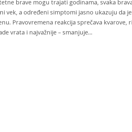
itetne brave mogu trajati godinama, svaka brava
tni vek, a određeni simptomi jasno ukazuju da j
nu. Pravovremena reakcija sprečava kvarove, ri
de vrata i najvažnije – smanjuje...