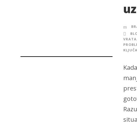
uz
BR
BL
VRATA
PROBL
KLJUČ
Kada
manj
pres
goto
Razu
situ