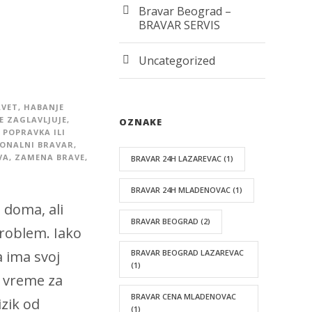
Bravar Beograd –
BRAVAR SERVIS
Uncategorized
AVET
,
HABANJE
SE ZAGLAVLJUJE
,
OZNAKE
POPRAVKA ILI
IONALNI BRAVAR
,
VA
,
ZAMENA BRAVE
,
BRAVAR 24H LAZAREVAC
(1)
BRAVAR 24H MLADENOVAC
(1)
 doma, ali
BRAVAR BEOGRAD
(2)
problem. Iako
 ima svoj
BRAVAR BEOGRAD LAZAREVAC
(1)
e vreme za
BRAVAR CENA MLADENOVAC
zik od
(1)