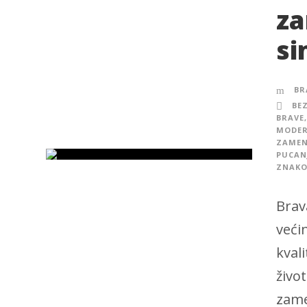
za
si
BR
BE
BRAVE
,
MODER
ZAMEN
PUCAN
ZNAKO
Brav
veći
kval
živo
zame