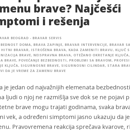
menu brave? Najčešći
mptomi i rešenja
AVAR BEOGRAD - BRAVAR SERVIS
ZBEDNOST DOMA
,
BRAVA ZAPINJE
,
BRAVAR INTERVENCIJE
,
BRAVAR S
HITNI BRAVAR
,
ISTROŠENA BRAVA
,
KADA ZAMENITI BRAVU
,
KLJUČ 
NIZACIJA BRAVE
,
NEISPRAVNA BRAVA
,
OTEŽANO OKRETANJE KLJUČA
,
A BRAVE
,
POVEĆANJE BEZBEDNOSTI
,
PROBLEMI SA BRAVOM
,
PROFES
JE KLJUČA
,
SIGURNOSNE BRAVE
,
SIGURNOSNI CILINDAR
,
STARA BRA
VI DA JE VREME ZA ZAMENU BRAVE
a je jedan od najvažnijih elemenata bezbednosti
na ljudi o njoj ne razmišlja sve dok se ne pojavi 
itetne brave mogu trajati godinama, svaka brava
tni vek, a određeni simptomi jasno ukazuju da j
nu. Pravovremena reakcija sprečava kvarove, ri