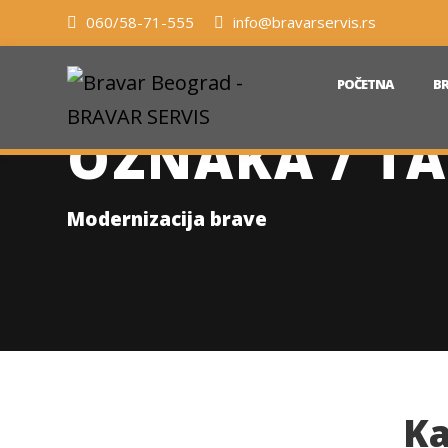
060/58-71-555
info@bravarservis.rs
POČETNA
BR
OZNAKA / TA
Modernizacija brave
Ka