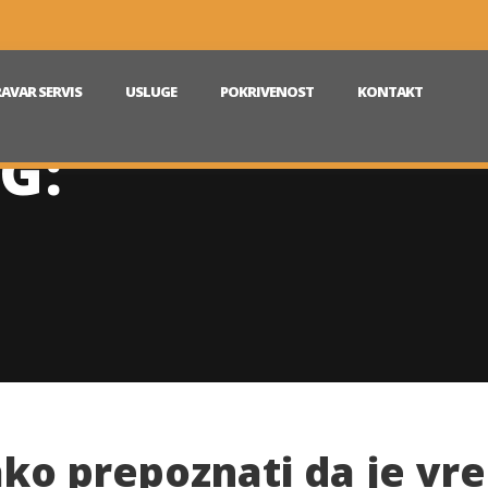
AVAR SERVIS
USLUGE
POKRIVENOST
KONTAKT
G:
ko prepoznati da je vr