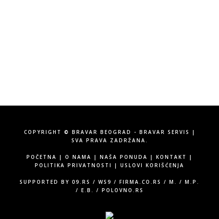
Vojvode Stepe 315, Beograd
Tel:
060/58-71-555
Email:
info@bravarservis.rs
COPYRIGHT © BRAVAR BEOGRAD - BRAVAR SERVIS |
SVA PRAVA ZADRŽANA.
POČETNA
|
O NAMA
|
NAŠA PONUDA
|
KONTAKT
|
POLITIKA PRIVATNOSTI
|
USLOVI KORIŠĆENJA
SUPPORTED BY
09.RS
/
WS9
/
FIRMA.CO.RS
/
M.
/
M.P.
/
E.B.
/
POLOVNO.RS