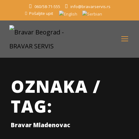
060/58-71-555
info@bravarservis.rs
Pošaljite upit
OZNAKA /
TAG:
Bravar Mladenovac