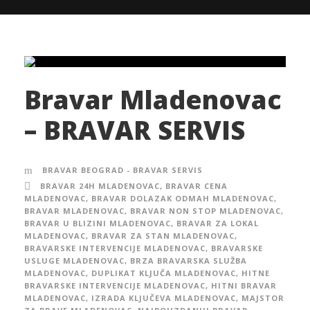
Bravar Mladenovac
– BRAVAR SERVIS
BRAVAR BEOGRAD - BRAVAR SERVIS
BRAVAR 24H MLADENOVAC
,
BRAVAR CENA
MLADENOVAC
,
BRAVAR DOLAZAK ODMAH MLADENOVAC
,
BRAVAR MLADENOVAC
,
BRAVAR NON STOP MLADENOVAC
,
BRAVAR U BLIZINI MLADENOVAC
,
BRAVAR ZA LOKAL
MLADENOVAC
,
BRAVAR ZA STAN MLADENOVAC
,
BRAVARSKE INTERVENCIJE MLADENOVAC
,
BRAVARSKE
USLUGE MLADENOVAC
,
BRZA BRAVARSKA SLUŽBA
MLADENOVAC
,
DUPLIKAT KLJUČA MLADENOVAC
,
HITNE
BRAVARSKE INTERVENCIJE MLADENOVAC
,
HITNI BRAVAR
MLADENOVAC
,
IZRADA KLJUČEVA MLADENOVAC
,
MAJSTOR