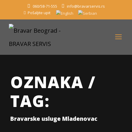
060/58-71-555
info@bravarservis.rs
Pošaljite upit
OZNAKA /
TAG:
Bravarske usluge Mladenovac