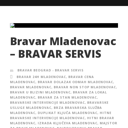
Bravar Mladenovac
– BRAVAR SERVIS
BRAVAR BEOGRAD - BRAVAR SERVIS
BRAVAR 24H MLADENOVAC
,
BRAVAR CENA
MLADENOVAC
,
BRAVAR DOLAZAK ODMAH MLADENOVAC
,
BRAVAR MLADENOVAC
,
BRAVAR NON STOP MLADENOVAC
,
BRAVAR U BLIZINI MLADENOVAC
,
BRAVAR ZA LOKAL
MLADENOVAC
,
BRAVAR ZA STAN MLADENOVAC
,
BRAVARSKE INTERVENCIJE MLADENOVAC
,
BRAVARSKE
USLUGE MLADENOVAC
,
BRZA BRAVARSKA SLUŽBA
MLADENOVAC
,
DUPLIKAT KLJUČA MLADENOVAC
,
HITNE
BRAVARSKE INTERVENCIJE MLADENOVAC
,
HITNI BRAVAR
MLADENOVAC
,
IZRADA KLJUČEVA MLADENOVAC
,
MAJSTOR