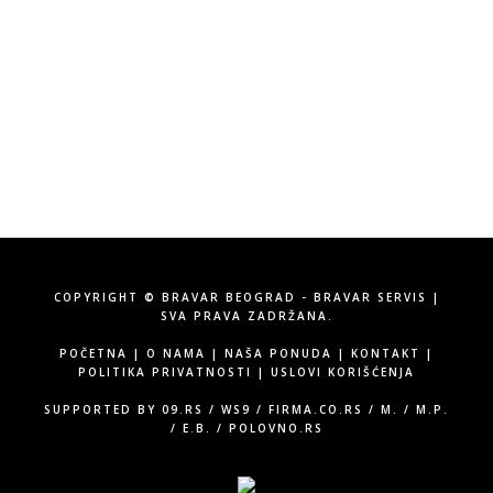
Vojvode Stepe 315, Beograd
Tel:
060/58-71-555
Email:
info@bravarservis.rs
COPYRIGHT © BRAVAR BEOGRAD - BRAVAR SERVIS |
SVA PRAVA ZADRŽANA.
POČETNA
|
O NAMA
|
NAŠA PONUDA
|
KONTAKT
|
POLITIKA PRIVATNOSTI
|
USLOVI KORIŠĆENJA
SUPPORTED BY
09.RS
/
WS9
/
FIRMA.CO.RS
/
M.
/
M.P.
/
E.B.
/
POLOVNO.RS