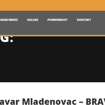
AVAR SERVIS
USLUGE
POKRIVENOST
KONTAKT
G:
avar Mladenovac – BR