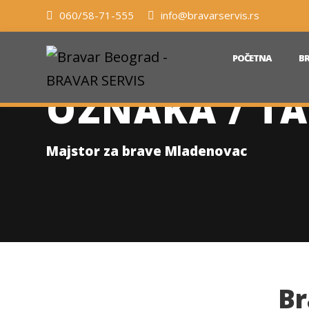
060/58-71-555
info@bravarservis.rs
POČETNA
BR
OZNAKA / TA
Majstor za brave Mladenovac
Br