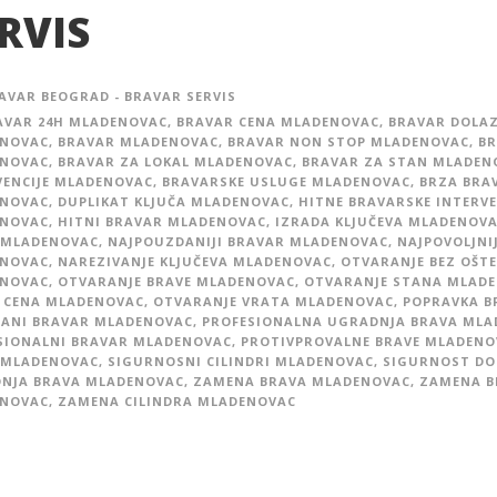
RVIS
AVAR BEOGRAD - BRAVAR SERVIS
AVAR 24H MLADENOVAC
,
BRAVAR CENA MLADENOVAC
,
BRAVAR DOLA
NOVAC
,
BRAVAR MLADENOVAC
,
BRAVAR NON STOP MLADENOVAC
,
BR
NOVAC
,
BRAVAR ZA LOKAL MLADENOVAC
,
BRAVAR ZA STAN MLADEN
VENCIJE MLADENOVAC
,
BRAVARSKE USLUGE MLADENOVAC
,
BRZA BRA
NOVAC
,
DUPLIKAT KLJUČA MLADENOVAC
,
HITNE BRAVARSKE INTERVE
NOVAC
,
HITNI BRAVAR MLADENOVAC
,
IZRADA KLJUČEVA MLADENOV
 MLADENOVAC
,
NAJPOUZDANIJI BRAVAR MLADENOVAC
,
NAJPOVOLJNI
NOVAC
,
NAREZIVANJE KLJUČEVA MLADENOVAC
,
OTVARANJE BEZ OŠTE
NOVAC
,
OTVARANJE BRAVE MLADENOVAC
,
OTVARANJE STANA MLAD
 CENA MLADENOVAC
,
OTVARANJE VRATA MLADENOVAC
,
POPRAVKA B
ANI BRAVAR MLADENOVAC
,
PROFESIONALNA UGRADNJA BRAVA MLA
SIONALNI BRAVAR MLADENOVAC
,
PROTIVPROVALNE BRAVE MLADENO
 MLADENOVAC
,
SIGURNOSNI CILINDRI MLADENOVAC
,
SIGURNOST D
NJA BRAVA MLADENOVAC
,
ZAMENA BRAVA MLADENOVAC
,
ZAMENA B
NOVAC
,
ZAMENA CILINDRA MLADENOVAC