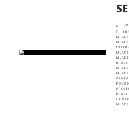
SE
BR
BR
MLADE
MLADE
INTER
MLADE
MLADE
BRAVE
MLADE
MLADE
VRATA
POUZD
PROFE
BRAVE
UGRAD
MLADE