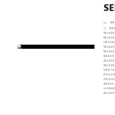
SE
BR
BR
MLADE
MLADE
INTER
MLADE
MLADE
BRAVE
MLADE
MLADE
VRATA
POUZD
PROFE
BRAVE
UGRAD
MLADE