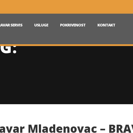
AVAR SERVIS
USLUGE
POKRIVENOST
KONTAKT
G:
avar Mladenovac – BR