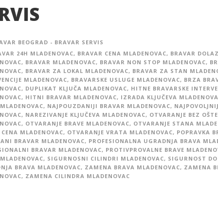
RVIS
AVAR BEOGRAD - BRAVAR SERVIS
AVAR 24H MLADENOVAC
,
BRAVAR CENA MLADENOVAC
,
BRAVAR DOLA
NOVAC
,
BRAVAR MLADENOVAC
,
BRAVAR NON STOP MLADENOVAC
,
BR
NOVAC
,
BRAVAR ZA LOKAL MLADENOVAC
,
BRAVAR ZA STAN MLADEN
VENCIJE MLADENOVAC
,
BRAVARSKE USLUGE MLADENOVAC
,
BRZA BRA
NOVAC
,
DUPLIKAT KLJUČA MLADENOVAC
,
HITNE BRAVARSKE INTERVE
NOVAC
,
HITNI BRAVAR MLADENOVAC
,
IZRADA KLJUČEVA MLADENOV
 MLADENOVAC
,
NAJPOUZDANIJI BRAVAR MLADENOVAC
,
NAJPOVOLJNI
NOVAC
,
NAREZIVANJE KLJUČEVA MLADENOVAC
,
OTVARANJE BEZ OŠTE
NOVAC
,
OTVARANJE BRAVE MLADENOVAC
,
OTVARANJE STANA MLAD
 CENA MLADENOVAC
,
OTVARANJE VRATA MLADENOVAC
,
POPRAVKA B
ANI BRAVAR MLADENOVAC
,
PROFESIONALNA UGRADNJA BRAVA MLA
SIONALNI BRAVAR MLADENOVAC
,
PROTIVPROVALNE BRAVE MLADENO
 MLADENOVAC
,
SIGURNOSNI CILINDRI MLADENOVAC
,
SIGURNOST D
NJA BRAVA MLADENOVAC
,
ZAMENA BRAVA MLADENOVAC
,
ZAMENA B
NOVAC
,
ZAMENA CILINDRA MLADENOVAC