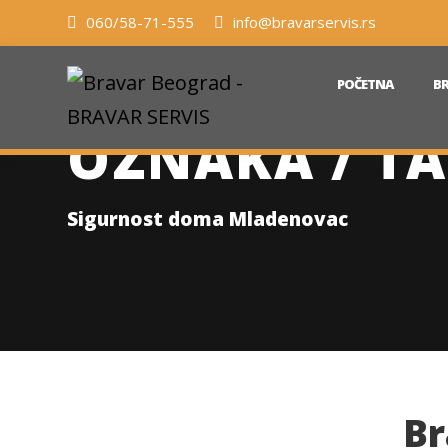
060/58-71-555
info@bravarservis.rs
POČETNA
BR
OZNAKA / TA
Sigurnost doma Mladenovac
Br