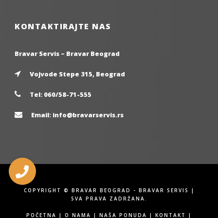
KONTAKTIRAJTE NAS
Bravar Servis – Bravar Beograd
Vojvode Stepe 315, Beograd
Tel:
060/58-71-555
Email:
info@bravarservis.rs
COPYRIGHT © BRAVAR BEOGRAD - BRAVAR SERVIS |
SVA PRAVA ZADRŽANA.
POČETNA
|
O NAMA
|
NAŠA PONUDA
|
KONTAKT
|