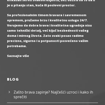
efikasan servis svakom klijentu, bez obzira na to da li
je u pitanju stan, kuća ili poslovni prostor.
Sa profesionalnim timom bravara i savremenom
opremom, pružamo brzu i kvalitetnu uslugu 24/7.
Verujemo da dobra brava i kvalitetna ugradnja nisu
samo tehnički detalj, već ključ bezbednosti vašeg
doma i mirnog života. Zato svaki posao radimo
precizno, sigurno i u potpunosti posvećeno vašim
potrebama.
Saznajte više
BLOG
Zašto brava zapinje? Najčešći uzroci i kako ih
sprečiti