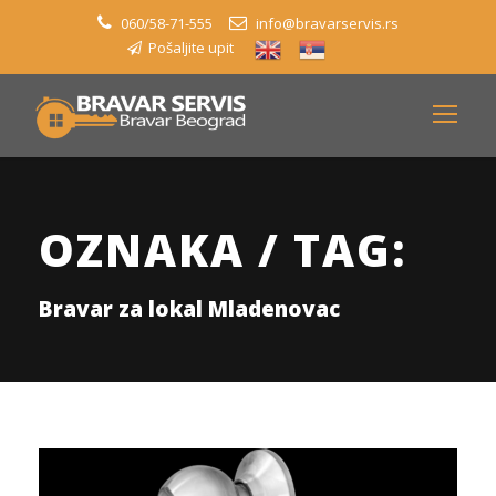
060/58-71-555
info@bravarservis.rs
Pošaljite upit
OZNAKA / TAG:
Bravar za lokal Mladenovac