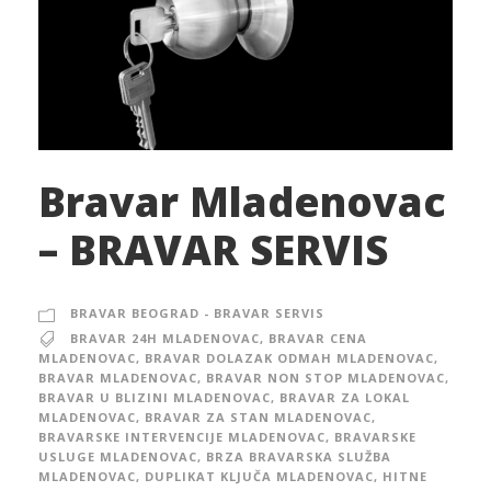
Bravar Mladenovac
– BRAVAR SERVIS
BRAVAR BEOGRAD - BRAVAR SERVIS
BRAVAR 24H MLADENOVAC
,
BRAVAR CENA
MLADENOVAC
,
BRAVAR DOLAZAK ODMAH MLADENOVAC
,
BRAVAR MLADENOVAC
,
BRAVAR NON STOP MLADENOVAC
,
BRAVAR U BLIZINI MLADENOVAC
,
BRAVAR ZA LOKAL
MLADENOVAC
,
BRAVAR ZA STAN MLADENOVAC
,
BRAVARSKE INTERVENCIJE MLADENOVAC
,
BRAVARSKE
USLUGE MLADENOVAC
,
BRZA BRAVARSKA SLUŽBA
MLADENOVAC
,
DUPLIKAT KLJUČA MLADENOVAC
,
HITNE