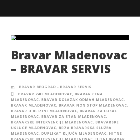
Bravar Mladenovac
– BRAVAR SERVIS
BRAVAR BEOGRAD - BRAVAR SERVIS
BRAVAR 24H MLADENOVAC
,
BRAVAR CENA
MLADENOVAC
,
BRAVAR DOLAZAK ODMAH MLADENOVAC
,
BRAVAR MLADENOVAC
,
BRAVAR NON STOP MLADENOVAC
,
BRAVAR U BLIZINI MLADENOVAC
,
BRAVAR ZA LOKAL
MLADENOVAC
,
BRAVAR ZA STAN MLADENOVAC
,
BRAVARSKE INTERVENCIJE MLADENOVAC
,
BRAVARSKE
USLUGE MLADENOVAC
,
BRZA BRAVARSKA SLUŽBA
MLADENOVAC
,
DUPLIKAT KLJUČA MLADENOVAC
,
HITNE
BRAVARSKE INTERVENCIJE MLADENOVAC
,
HITNI BRAVAR