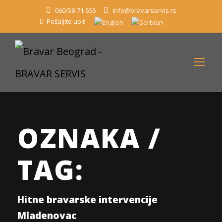
060/58-71-555
info@bravarservis.rs
Pošaljite upit
OZNAKA /
TAG:
Hitne bravarske intervencije
Mladenovac