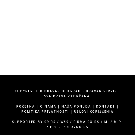
Bravar Servis – Bravar Beograd
Vojvode Stepe 315, Beograd
Tel:
060/58-71-555
Email:
info@bravarservis.rs
COPYRIGHT © BRAVAR BEOGRAD - BRAVAR SERVIS |
SVA PRAVA ZADRŽANA.
POČETNA
|
O NAMA
|
NAŠA PONUDA
|
KONTAKT
|
POLITIKA PRIVATNOSTI
|
USLOVI KORIŠĆENJA
SUPPORTED BY
09.RS
/
WS9
/
FIRMA.CO.RS
/
M.
/
M.P.
/
E.B.
/
POLOVNO.RS